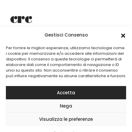
Gestisci Consenso
Depuis 1949, CRC Srl est spécialisée
dans la conception et la production
d’aménagements commerciaux et de shopfitting.
Per fornire le migliori esperienze, utilizziamo tecnologie come
i cookie per memorizzare e/o accedere alle informazioni del
dispositivo. Il consenso a queste tecnologie ci permetterà di
elaborare dati come il comportamento di navigazione o ID
unici su questo sito. Non acconsentire o ritirare il consenso
può influire negativamente su alcune caratteristiche e funzioni.
Accetta
CRC Headquarter Viale 5 Giornate 1382 21042 Caronno
Pertusella (VA) |
+39 02 96 59 001
|
info@crc.it
Nega
Copyright 2026 CRC srl. All rights reserved. - P. IVA
01877480127 I REA VA 213832 | CAP.SOC. € 100.000 I.V.
Visualizza le preferenze
Credits