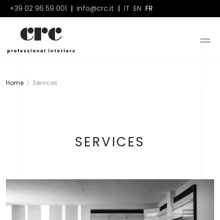
+39 02 96 59 001
|
info@crc.it
|
IT
EN
FR
Home
Services
SERVICES