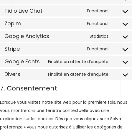
zendesk
Consent
service
Tidio Live Chat
to
Functional
php
Consent
service
Zopim
to
Functional
kadence
Consent
service
blocks
Google Analytics
to
Statistics
tidio-
Consent
service
live-
Stripe
to
Functional
zopim
Consent
chat
service
Google Fonts
to
Finalité en attente d’enquête
google-
Consent
service
analytics
Divers
to
Finalité en attente d’enquête
stripe
Consent
service
to
7. Consentement
google-
service
fonts
Lorsque vous visitez notre site web pour la première fois, nous
divers
vous montrerons une fenêtre contextuelle avec une
explication sur les cookies. Dès que vous cliquez sur « Salva
preferenze » vous nous autorisez à utiliser les catégories de