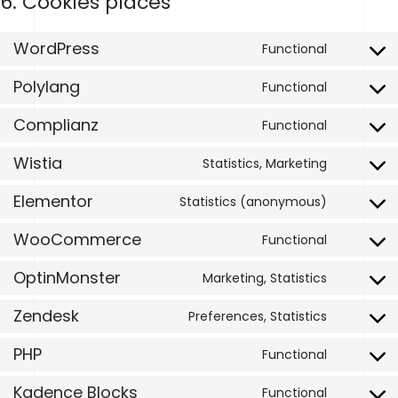
6. Cookies placés
WordPress
Functional
Consent
Polylang
to
Functional
Consent
service
Complianz
to
Functional
wordpres
Consent
service
Wistia
to
Statistics, Marketing
polylang
Consent
service
Elementor
to
Statistics (anonymous)
complian
Consent
service
WooCommerce
to
Functional
wistia
Consent
service
OptinMonster
to
Marketing, Statistics
elemento
Consent
service
Zendesk
to
Preferences, Statistics
woocom
Consent
service
PHP
to
Functional
optinmon
Consent
service
Kadence Blocks
to
Functional