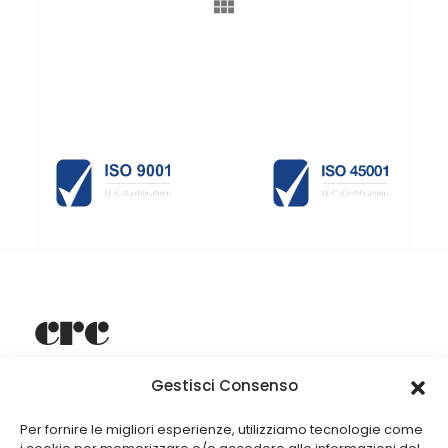
Gestisci Consenso
Dal 1949, CRC Srl è specializzata nella progettazione e
produzione di arredamenti per negozi e attività
commerciali.
Per fornire le migliori esperienze, utilizziamo tecnologie come