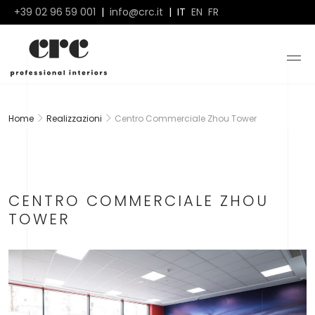
+39 02 96 59 001
|
info@crc.it
|
IT
EN
FR
Home
Realizzazioni
Centro Commerciale Zhou Tower
CENTRO COMMERCIALE ZHOU
TOWER