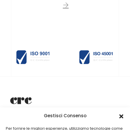
Gestisci Consenso
Dal 1949, CRC Srl è specializzata nella progettazione e
produzione di arredamenti per negozi e attività
commerciali.
Per fornire le migliori esperienze, utilizziamo tecnologie come