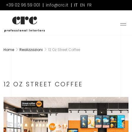
+39 02 96 59 001
|
info@crc.it
|
IT
EN
FR
Home
Realizzazioni
12 Oz Street Coffee
12 OZ STREET COFFEE